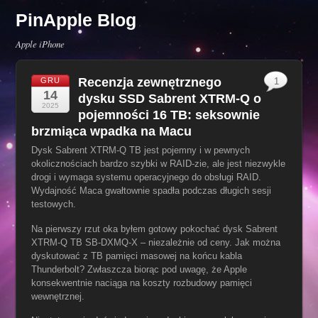
PinApple Blog
Apple iPhone
Recenzja zewnętrznego
GRU
1
14
dysku SSD Sabrent XTRM-Q o
2025
pojemności 16 TB: seksownie
brzmiąca wpadka na Macu
Dysk Sabrent XTRM-Q TB jest pojemny i w pewnych
okolicznościach bardzo szybki w RAID-zie, ale jest niezwykle
drogi i wymaga systemu operacyjnego do obsługi RAID.
Wydajność Maca gwałtownie spadła podczas długich sesji
testowych.
Na pierwszy rzut oka byłem gotowy pokochać dysk Sabrent
XTRM-Q TB SB-DXMQ-X – niezależnie od ceny. Jak można
dyskutować z TB pamięci masowej na końcu kabla
Thunderbolt? Zwłaszcza biorąc pod uwagę, że Apple
konsekwentnie naciąga na koszty rozbudowy pamięci
wewnętrznej.