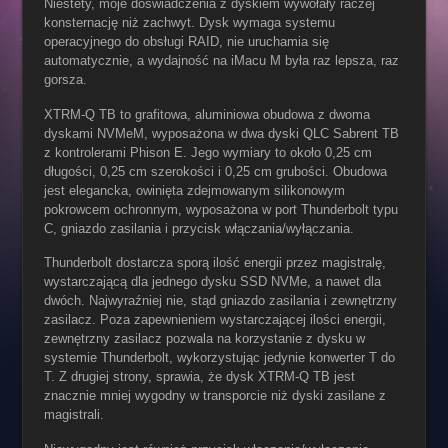
Niestety, moje doświadczenia z dyskiem wywołały raczej
konsternację niż zachwyt. Dysk wymaga systemu
operacyjnego do obsługi RAID, nie uruchamia się
automatycznie, a wydajność na iMacu M była raz lepsza, raz
gorsza.
XTRM-Q TB to grafitowa, aluminiowa obudowa z dwoma
dyskami NVMeM, wyposażona w dwa dyski QLC Sabrent TB
z kontrolerami Phison E. Jego wymiary to około 0,25 cm
długości, 0,25 cm szerokości i 0,25 cm grubości. Obudowa
jest elegancka, owinięta zdejmowanym silikonowym
pokrowcem ochronnym, wyposażona w port Thunderbolt typu
C, gniazdo zasilania i przycisk włączania/wyłączania.
Thunderbolt dostarcza sporą ilość energii przez magistralę,
wystarczającą dla jednego dysku SSD NVMe, a nawet dla
dwóch. Najwyraźniej nie, stąd gniazdo zasilania i zewnętrzny
zasilacz. Poza zapewnieniem wystarczającej ilości energii,
zewnętrzny zasilacz pozwala na korzystanie z dysku w
systemie Thunderbolt, wykorzystując jedynie konwerter T do
T. Z drugiej strony, sprawia, że ​​dysk XTRM-Q TB jest
znacznie mniej wygodny w transporcie niż dyski zasilane z
magistrali.