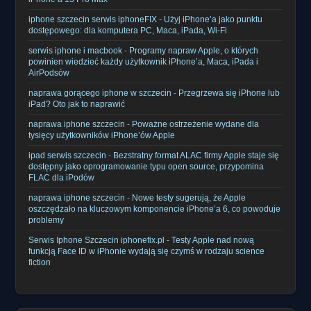
iphone szczecin serwis iphoneFIX
-
Użyj iPhone’a jako punktu
dostępowego: dla komputera PC, Maca, iPada, Wi-Fi
serwis iphone i macbook
-
Programy napraw Apple, o których
powinien wiedzieć każdy użytkownik iPhone’a, Maca, iPada i
AirPodsów
naprawa gorącego iphone w szczecin
-
Przegrzewa się iPhone lub
iPad? Oto jak to naprawić
naprawa iphone szczecin
-
Poważne ostrzeżenie wydane dla
tysięcy użytkowników iPhone’ów Apple
ipad serwis szczecin
-
Bezstratny format ALAC firmy Apple staje się
dostępny jako oprogramowanie typu open source, przypomina
FLAC dla iPodów
naprawa iphone szczecin
-
Nowe testy sugerują, że Apple
oszczędzało na kluczowym komponencie iPhone’a 6, co powoduje
problemy
Serwis Iphone Szczecin iphonefix.pl
-
Testy Apple nad nową
funkcją Face ID w iPhonie wydają się czymś w rodzaju science
fiction