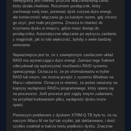
Niewygodny jest również przycisk włączania/wyłączania,
który działa chwilowo. Rozumiem przełącznik, który
zachowuje swój stan, ponieważ dysk zużywa dużo energii,
ale konieczność włączania go za każdym razem, gdy chcesz
go użyć, jest mało przyjemna. Zmusza to również do
trzymania dysku w miejscu, gdzie masz dostęp do
przełącznika. Automatyczne włączanie po wykryciu zasilania
z magistrali, jak to robi większość, byłoby o wiele bardziej
sensowne.
Najważniejsze jest to, że z zewnętrznym zasilaczem układ
RAID ma wystarczająco dużo energii. Zamiast tego Sabrent
zdecydował się wykorzystać możliwości RAID systemu
operacyjnego. Oznacza to, że po sformatowaniu w trybie
RAID lub innym, nie można przejść z systemu Windows na
Maca i odwrotnie. Oznacza to również, że jesteś narażony na
kaprysy wydajności RAID-u programowego, który opiera się
na procesorze. Jeśli procesor jest zajęty innymi zadaniami,
na przykład kodowaniem pliku, wydajność dysku może
spaść.
Pierwszym problemem z dyskiem XTRM-Q TB było to, że na
naszym iMacu M nie był tak szybki, jak deklarowano, i dość
szybko zwalniał w trakcie testu prędkości dysku. Znacznie