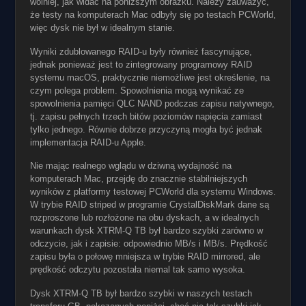
wolniej, jak widać na poniższym obrazku. Należy zauważyć,
że testy na komputerach Mac odbyły się po testach PCWorld,
więc dysk nie był w idealnym stanie.
Wyniki zdublowanego RAID-u były również fascynujące,
jednak ponieważ jest to zintegrowany programowy RAID
systemu macOS, praktycznie niemożliwe jest określenie, na
czym polega problem. Spowolnienia mogą wynikać ze
spowolnienia pamięci QLC NAND podczas zapisu natywnego,
tj. zapisu pełnych trzech bitów poziomów napięcia zamiast
tylko jednego. Równie dobrze przyczyną mogła być jednak
implementacja RAID-u Apple.
Nie mając realnego wglądu w dziwną wydajność na
komputerach Mac, przejdę do znacznie stabilniejszych
wyników z platformy testowej PCWorld dla systemu Windows.
W trybie RAID striped w programie CrystalDiskMark dane są
rozproszone lub rozłożone na obu dyskach, a w idealnych
warunkach dysk XTRM-Q TB był bardzo szybki zarówno w
odczycie, jak i zapisie: odpowiednio MB/s i MB/s. Prędkość
zapisu była o połowę mniejsza w trybie RAID mirrored, ale
prędkość odczytu pozostała niemal tak samo wysoka.
Dysk XTRM-Q TB był bardzo szybki w naszych testach