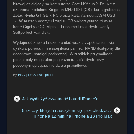
bitowej działający na komputerze Core i-KAsus X Deluxe z
czterema modułami Kingston MHz DDR (GB), kartą graficzną
Zotac Nvidia GT GB x PCIe oraz kartą Asmedia ASM USB
.×. W testach odczytu i zapisu GB wykorzystano również
kartę Gigabyte GC-Alpine Thunderbolt oraz dysk twardy
Softperfect Ramdisk.
Wydajność zapisu będzie spadać wraz z zapełnianiem się
dysku z powodu mniejszej ilości pamięci NAND dostępnej dla
dodatkowej pamięci podręcznej. W rzadkich przypadkach
podzespoły mogą ulec pogorszeniu. Jeśli dysk, przy
podobnym sprzęcie, nie działa prawidłowo,
By
PinApple
•
Serwis Iphone
Jak wydłużyć żywotność baterii iPhone’a
5 rzeczy, których nauczyłem się, przechodząc z
iPhone’a 12 mini na iPhone’a 13 Pro Max