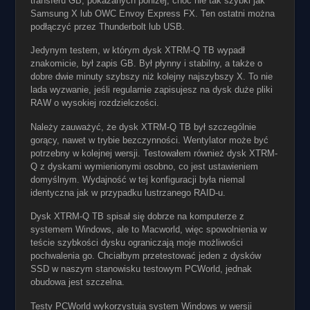
transferu GB, pokazanych poniżej, choć nie tak szybki jak
Samsung X lub OWC Envoy Express FX. Ten ostatni można
podłączyć przez Thunderbolt lub USB.
Jedynym testem, w którym dysk XTRM-Q TB wypadł
znakomicie, był zapis GB. Był płynny i stabilny, a także o
dobre dwie minuty szybszy niż kolejny najszybszy X. To nie
lada wyzwanie, jeśli regularnie zapisujesz na dysk duże pliki
RAW o wysokiej rozdzielczości.
Należy zauważyć, że dysk XTRM-Q TB był szczególnie
gorący, nawet w trybie bezczynności. Wentylator może być
potrzebny w kolejnej wersji. Testowałem również dysk XTRM-
Q z dyskami wymienionymi osobno, co jest ustawieniem
domyślnym. Wydajność w tej konfiguracji była niemal
identyczna jak w przypadku lustrzanego RAID-u.
Dysk XTRM-Q TB spisał się dobrze na komputerze z
systemem Windows, ale to Macworld, więc spowolnienia w
teście szybkości dysku ograniczają moje możliwości
pochwalenia go. Chciałbym przetestować jeden z dysków
SSD w naszym stanowisku testowym PCWorld, jednak
obudowa jest szczelna.
Testy PCWorld wykorzystują system Windows w wersji