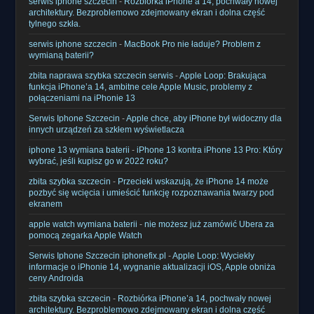
serwis iphone szczecin
-
Rozbiórka iPhone’a 14, pochwały nowej
architektury. Bezproblemowo zdejmowany ekran i dolna część
tylnego szkła.
serwis iphone szczecin
-
MacBook Pro nie ładuje? Problem z
wymianą baterii?
zbita naprawa szybka szczecin serwis
-
Apple Loop: Brakująca
funkcja iPhone’a 14, ambitne cele Apple Music, problemy z
połączeniami na iPhonie 13
Serwis Iphone Szczecin
-
Apple chce, aby iPhone był widoczny dla
innych urządzeń za szkłem wyświetlacza
iphone 13 wymiana baterii
-
iPhone 13 kontra iPhone 13 Pro: Który
wybrać, jeśli kupisz go w 2022 roku?
zbita szybka szczecin
-
Przecieki wskazują, że iPhone 14 może
pozbyć się wcięcia i umieścić funkcję rozpoznawania twarzy pod
ekranem
apple watch wymiana baterii
-
nie możesz już zamówić Ubera za
pomocą zegarka Apple Watch
Serwis Iphone Szczecin iphonefix.pl
-
Apple Loop: Wyciekły
informacje o iPhonie 14, wygnanie aktualizacji iOS, Apple obniża
ceny Androida
zbita szybka szczecin
-
Rozbiórka iPhone’a 14, pochwały nowej
architektury. Bezproblemowo zdejmowany ekran i dolna część