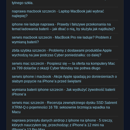
tylnego szkła.
naprawa macbook szczecin
-
Laptop MacBook jaki wybrać
najlepiej?
iphone nie ładuje naprawa
-
Prawdy i fałszywe przekonania na
temat ładowania baterii – jak dbać o nią, by służyła jak najdłużej?
serwis macbook szczecin
-
MacBook Pro nie ładuje? Problem z
wymianą baterii?
zbita szybka szczecin
-
Problemy z dostawami produktów Apple
wychodzą na jaw podczas Cyber poniedziałku: co dalej?
serwis mac szczecin
-
Pospiesz się — ta oferta na komputery Mac
za 799 dolarów z okazji Cyber ​​Monday nie potrwa długo
serwis iphone i macbook
-
Akcje Apple spadają po doniesieniach o
słabym popycie na iPhone’a przed świętami
wymiana baterii iphone szczecin
-
Jak wydłużyć żywotność baterii
iPhone’a
serwis mac szczecin
-
Recenzja zewnętrznego dysku SSD Sabrent
XTRM-Q o pojemności 16 TB: seksownie brzmiąca wpadka na
Macu
naprawa przesyłu danych airdrop z iphone na iphone
-
5 rzeczy,
których nauczyłem się, przechodząc z iPhone’a 12 mini na
iPhone’a 13 Pro Max